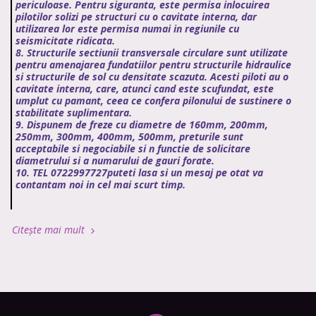
periculoase. Pentru siguranta, este permisa inlocuirea
pilotilor solizi pe structuri cu o cavitate interna, dar
utilizarea lor este permisa numai in regiunile cu
seismicitate ridicata.
8. Structurile sectiunii transversale circulare sunt utilizate
pentru amenajarea fundatiilor pentru structurile hidraulice
si structurile de sol cu densitate scazuta. Acesti piloti au o
cavitate interna, care, atunci cand este scufundat, este
umplut cu pamant, ceea ce confera pilonului de sustinere o
stabilitate suplimentara.
9. Dispunem de freze cu diametre de 160mm, 200mm,
250mm, 300mm, 400mm, 500mm, preturile sunt
acceptabile si negociabile si n functie de solicitare
diametrului si a numarului de gauri forate.
10. TEL 0722997727puteti lasa si un mesaj pe otat va
contantam noi in cel mai scurt timp.
Citește mai mult