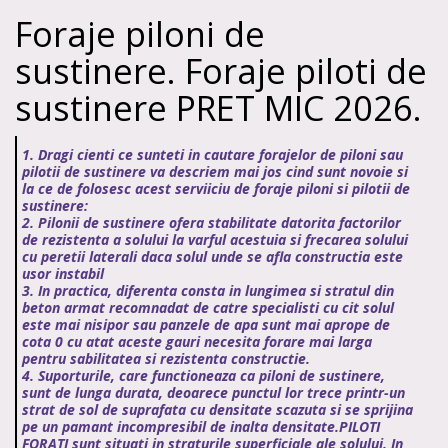
Foraje piloni de
sustinere. Foraje piloti de
sustinere PRET MIC 2026.
1. Dragi cienti ce sunteti in cautare forajelor de piloni sau
pilotii de sustinere va descriem mai jos cind sunt novoie si
la ce de folosesc acest serviiciu de foraje piloni si pilotii de
sustinere:
2. Pilonii de sustinere ofera stabilitate datorita factorilor
de rezistenta a solului la varful acestuia si frecarea solului
cu peretii laterali daca solul unde se afla constructia este
usor instabil
3. In practica, diferenta consta in lungimea si stratul din
beton armat recomnadat de catre specialisti cu cit solul
este mai nisipor sau panzele de apa sunt mai aprope de
cota 0 cu atat aceste gauri necesita forare mai larga
pentru sabilitatea si rezistenta constructie.
4. Suporturile, care functioneaza ca piloni de sustinere,
sunt de lunga durata, deoarece punctul lor trece printr-un
strat de sol de suprafata cu densitate scazuta si se sprijina
pe un pamant incompresibil de inalta densitate.PILOTI
FORATI
sunt situati in straturile superficiale ale solului. In