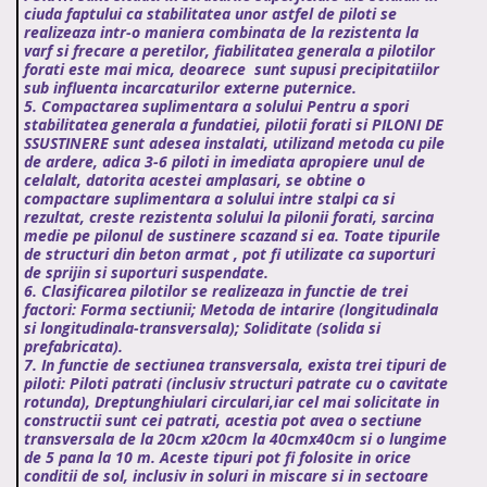
ciuda faptului ca stabilitatea unor astfel de piloti se
realizeaza intr-o maniera combinata de la rezistenta la
varf si frecare a peretilor, fiabilitatea generala a pilotilor
forati este mai mica, deoarece sunt supusi precipitatiilor
sub influenta incarcaturilor externe puternice.
5. Compactarea suplimentara a solului Pentru a spori
stabilitatea generala a fundatiei, pilotii forati si PILONI DE
SSUSTINERE
sunt adesea instalati, utilizand metoda cu pile
de ardere, adica 3-6 piloti in imediata apropiere unul de
celalalt, datorita acestei amplasari, se obtine o
compactare suplimentara a solului intre stalpi ca si
rezultat, creste rezistenta solului la pilonii forati, sarcina
medie pe pilonul de sustinere scazand si ea. Toate tipurile
de structuri din beton armat , pot fi utilizate ca suporturi
de sprijin si suporturi suspendate.
6. Clasificarea pilotilor se realizeaza in functie de trei
factori: Forma sectiunii; Metoda de intarire (longitudinala
si longitudinala-transversala); Soliditate (solida si
prefabricata).
7. In functie de sectiunea transversala, exista trei tipuri de
piloti: Piloti patrati (inclusiv structuri patrate cu o cavitate
rotunda), Dreptunghiulari circulari,iar cel mai solicitate in
constructii sunt cei patrati, acestia pot avea o sectiune
transversala de la 20cm x20cm la 40cmx40cm si o lungime
de 5 pana la 10 m. Aceste tipuri pot fi folosite in orice
conditii de sol, inclusiv in soluri in miscare si in sectoare