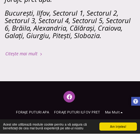
București, Ilfov, Sectorul 1, Sectorul 2,
Sectorul 3, Sectorul 4, Sectorul 5, Sectorul
6, Brăila, Alexandria, Călărași, Craiova,
Galați, Giurgiu, Pitești, Slobozia.
Citește mai mult
FORAJE PUTURI APA
FORAJE PUTURI ILFOV PRET
Mai Mult
Drepturi de autor © 2026 Toate drepturile rezervate -
FORAJE PUTURI APA
Acest site utilizează module cookie pentru a vă asigura că
Am înţeles!
beneficiați de cea mai bună experiență pe site-ul nostru