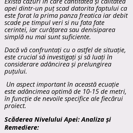
Există cazuri în care cantitatea și calitatea
apei dintr-un puț scad datorita faptului ca
este forat la prima panza freatica iar debit
scade pe timpul veri si nu fata fate
cerintei, iar curățarea sau denisiparea
simplă nu mai sunt suficiente.
Dacă vă confruntați cu o astfel de situație,
este crucial să investigați și să luați în
considerare adâncirea și prelungirea
puțului.
Un aspect important în această ecuație
este adâncimea optimă de 10-15 de metri,
în funcție de nevoile specifice ale fiecărui
proiect.
Scăderea Nivelului Apei: Analiza și
Remediere: