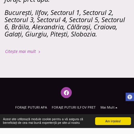
București, Ilfov, Sectorul 1, Sectorul 2,
Sectorul 3, Sectorul 4, Sectorul 5, Sectorul
6, Brăila, Alexandria, Călărași, Craiova,
Galați, Giurgiu, Pitești, Slobozia.
Citește mai mult
FORAJE PUTURI APA
FORAJE PUTURI ILFOV PRET
Mai Mult
Drepturi de autor © 2026 Toate drepturile rezervate -
FORAJE PUTURI APA
Acest site utilizează module cookie pentru a vă asigura că
Am înţeles!
beneficiați de cea mai bună experiență pe site-ul nostru