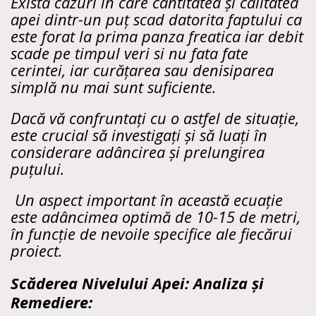
Există cazuri în care cantitatea și calitatea
apei dintr-un puț scad datorita faptului ca
este forat la prima panza freatica iar debit
scade pe timpul veri si nu fata fate
cerintei, iar curățarea sau denisiparea
simplă nu mai sunt suficiente.
Dacă vă confruntați cu o astfel de situație,
este crucial să investigați și să luați în
considerare adâncirea și prelungirea
puțului.
Un aspect important în această ecuație
este adâncimea optimă de 10-15 de metri,
în funcție de nevoile specifice ale fiecărui
proiect.
Scăderea Nivelului Apei: Analiza și
Remediere: